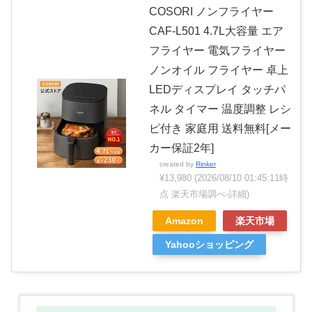
COSORI ノンフライヤー
CAF-L501 4.7L大容量 エア
フライヤー 電気フライヤー
ノンオイル フライヤー 卓上
LEDディスプレイ タッチパ
ネル タイマー 温度調整 レシ
ピ付き 家庭用 送料無料[メー
カー保証2年]
created by
Rinker
¥13,980
(2026/08/10 01:45:11時
点 楽天市場調べ-
詳細)
Amazon
楽天市場
Yahooショッピング