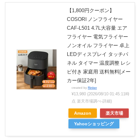
【1,800円クーポン】
COSORI ノンフライヤー
CAF-L501 4.7L大容量 エア
フライヤー 電気フライヤー
ノンオイル フライヤー 卓上
LEDディスプレイ タッチパ
ネル タイマー 温度調整 レシ
ピ付き 家庭用 送料無料[メー
カー保証2年]
created by
Rinker
¥13,980
(2026/08/10 01:45:11時
点 楽天市場調べ-
詳細)
Amazon
楽天市場
Yahooショッピング